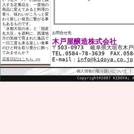
入する定番品を、一度他の
商品に変えてみると料理の
香り、味わいがころっと変
わり新しい発見に繋がる事
もあるものです。
「水都大垣の水」と「国産
お問合せ先
丸大豆」を原料に、西濃地
方の気候で育まれた逸品で
木戸屋醸造株式会社
一日三度も来る楽しい食事
〒503-0973 岐阜県大垣市木戸町
のひと時を彩り豊かに飾っ
てみませんか？
TEL.0584-78-3639 FAX.058
E-mail：
info@kidoya.co.jp
店長日記はこちら >>
個人情報の取り扱いについて
Copyright©2007 KIDOYA; 