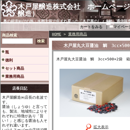
木戸屋醸造株式会社 ホー
醸造）
奥の細道結びの地・水都大垣で生まれ育った「木戸屋のしょうゆ」通信販
カートをみる
｜
マイペー
HOME
>
業務用商品
商品検索
木戸屋丸大豆醤油 鯛 3cc×50
瓶
木戸屋丸大豆醤油 鯛 3cc×500×2袋
徳利
セット商品
業務用商品
店長日記
木戸屋醸造㈱店長の名波で
す。
醤油（しょうゆ）と言って
も、製法、地域性によりそ
れぞれに特徴があり「旨
い！」と感じる醤油も人そ
れぞれ違います。
拡大表示
いつもスーパーの店頭で購